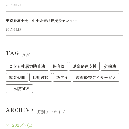
2017.08.23
東京弁護士会：中小企業法律支援センター
2017.08.13
TAG
タグ
こども性暴力防止法
保育園
児童発達支援
労働法
就業規則
採用書類
放デイ
放課後等デイサービス
日本版DBS
ARCHIVE
月別アーカイブ
2026年 (1)