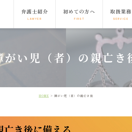
弁護士紹介
初めての方へ
取扱業務
LAWYER
FIRST
SERVICE
障がい児（者）の親亡き
HOME
障がい児（者）の親亡き後
親亡き後に備える