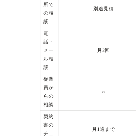
所で
別途見積
の相
談
電
話・
メー
月2回
ル相
談
従業
員か
○
らの
相談
契約
書の
月1通まで
チェ