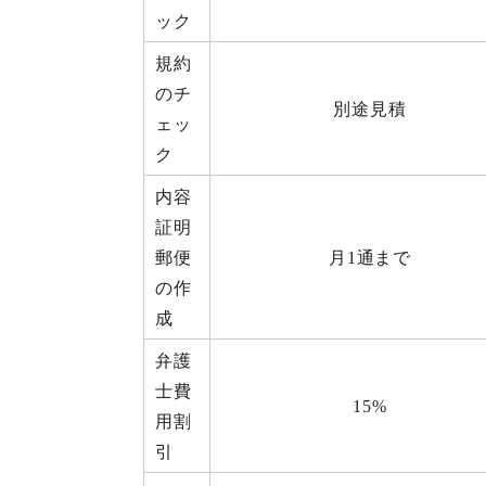
ック
規約
のチ
別途見積
ェッ
ク
内容
証明
郵便
月1通まで
の作
成
弁護
士費
15%
用割
引