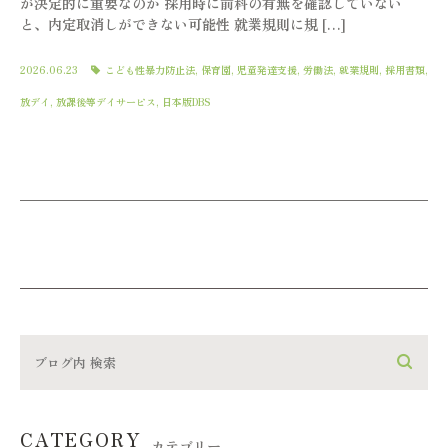
が決定的に重要なのか 採用時に前科の有無を確認していない
と、内定取消しができない可能性 就業規則に規 […]
2026.06.23
こども性暴力防止法
,
保育園
,
児童発達支援
,
労働法
,
就業規則
,
採用書類
,
放デイ
,
放課後等デイサービス
,
日本版DBS
CATEGORY
カテゴリー