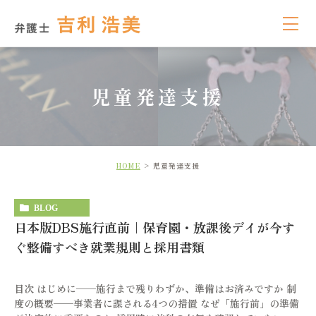
児童発達支援
HOME
児童発達支援
BLOG
日本版DBS施行直前｜保育園・放課後デイが今す
ぐ整備すべき就業規則と採用書類
目次 はじめに──施行まで残りわずか、準備はお済みですか 制
度の概要──事業者に課される4つの措置 なぜ「施行前」の準備